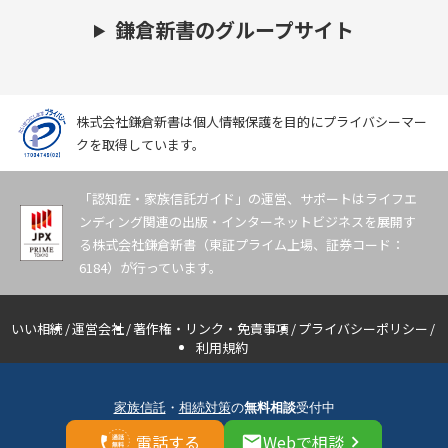
鎌倉新書のグループサイト
株式会社鎌倉新書は個人情報保護を目的にプライバシーマー
クを取得しています。
「認知症・家族信託ガイド」の運営、サポートはライフエ
ンディング関連の出版・インターネットビジネスを展開す
る株式会社鎌倉新書（東証プライム上場、証券コード：
6184）が行っています。
いい相続
運営会社
著作権・リンク・免責事項
プライバシーポリシー
利用規約
Copyright(C) Kamakura Shinsho, Ltd. All Rights Reserved. 無断転載・剽窃禁止
家族信託
・
相続対策
の
無料相談
受付中
電話する
Webで相談
email
keyboard_arrow_right