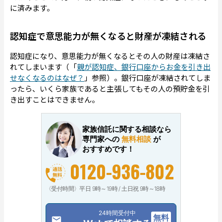
に済みます。
認知症で意思能力が無くなると財産が凍結される
認知症になり、意思能力が無くなるとその人の財産は凍結さ
れてしまいます（「
親が認知症、銀行口座からお金を引き出
せなくなるのはなぜ？
」参照）。銀行口座が凍結されてしま
ったら、いくら家族であると主張してもその人の預貯金を引
き出すことはできません。
家族信託に関する相談なら
専門家への
無料相談
が
おすすめです！
0120-936-802
〈受付時間〉平日 9時～19時 / 土日祝 9時～18時
24時間受付中
無料
email