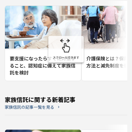
要支援になったらすぐに対策す
介護保険とは？保険
ること、認知症に備えて家族信
方法と減免制度を徹
託を検討
家族信託に関する新着記事
家族信託の記事一覧を見る
chevron_right