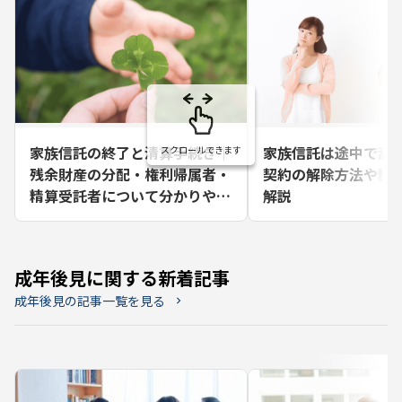
家族信託の終了と清算手続き｜
家族信託は途中で辞
残余財産の分配・権利帰属者・
契約の解除方法や精
精算受託者について分かりやす
解説
く解説
成年後見に関する新着記事
成年後見の記事一覧を見る
chevron_right