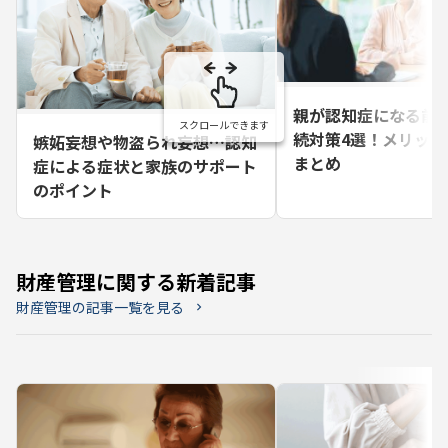
親が認知症になる前
続対策4選！メリット
嫉妬妄想や物盗られ妄想…認知
まとめ
症による症状と家族のサポート
のポイント
財産管理に関する新着記事
財産管理の記事一覧を見る
chevron_right