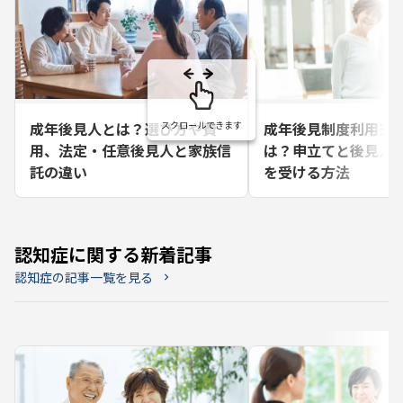
成年後見人とは？選び方や費
成年後見制度利用支
用、法定・任意後見人と家族信
は？申立てと後見人
託の違い
を受ける方法
認知症に関する新着記事
認知症の記事一覧を見る
chevron_right