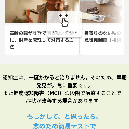
高齢の親が詐欺で困らないため
身寄りのない私の財
に、財産を管理して対策する方
意後見制度【相談事
法
認知症は、
一度かかると治りません。
そのため、
早期
発見
が非常に
重要
です。
また
軽度認知障害（MCI）
の段階で治療することで、
症状が
改善する場合
があります。
もしかして、と思ったら、
念のため簡易テストで