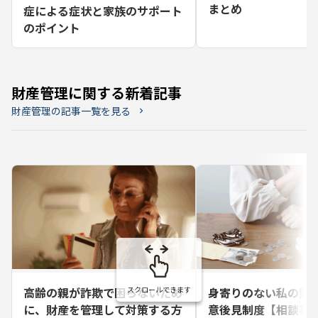
まとめ
症による症状と家族のサポート
のポイント
財産管理に関する新着記事
財産管理の記事一覧を見る
chevron_right
高齢の親が詐欺で困らないため
身寄りのない私の財
に、財産を管理して対策する方
意後見制度【相談事