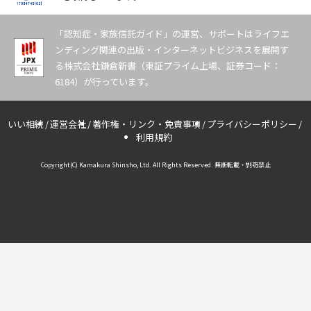
「認知症・家族信託ガイド」の運営、サポートはライフエ
ンディング関連の出版・インターネットビジネスを展開す
る株式会社鎌倉新書（東証プライム上場、証券コード：
6184）が行っています。
いい相続
運営会社
著作権・リンク・免責事項
プライバシーポリシー
利用規約
Copyright(C) Kamakura Shinsho, Ltd. All Rights Reserved. 無断転載・剽窃禁止