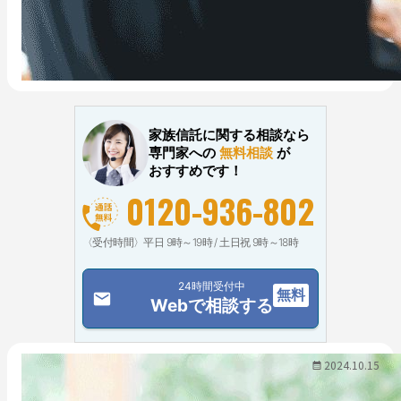
家族信託に関する相談なら
専門家への
無料相談
が
おすすめです！
0120-936-802
〈受付時間〉平日 9時～19時 / 土日祝 9時～18時
24時間受付中
無料
email
Webで相談する
2024.10.15