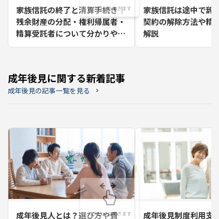
家族信託の終了と清算手続き｜
家族信託は途中で辞
残余財産の分配・権利帰属者・
契約の解除方法や精
精算受託者について分かりやす
解説
く解説
成年後見に関する新着記事
成年後見の記事一覧を見る
chevron_right
成年後見人とは？選び方や費
成年後見制度利用支