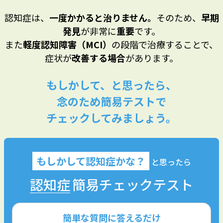
認知症は、
一度かかると治りません。
そのため、
早期
発見
が非常に
重要
です。
また
軽度認知障害（MCI）
の段階で治療することで、
症状が
改善する場合
があります。
もしかして、と思ったら、
念のため簡易テストで
チェックしてみましょう。
もしかして認知症かな？
と思ったら
認知症
簡易チェックテスト
簡単な質問に答えるだけ