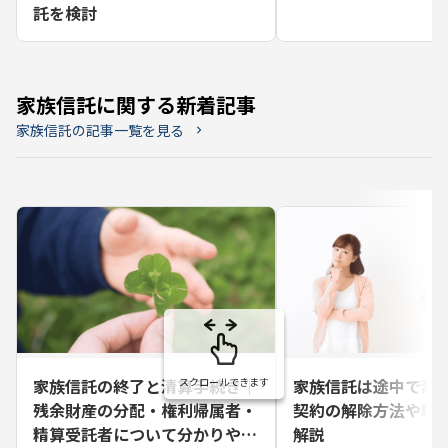
託を検討
家族信託に関する新着記事
家族信託の記事一覧を見る
chevron_right
家族信託の終了と清算手続き｜
家族信託は途中で辞
残余財産の分配・権利帰属者・
契約の解除方法や精
精算受託者について分かりやす
解説