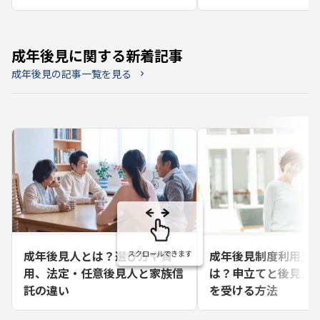
く解説
成年後見に関する新着記事
成年後見の記事一覧を見る
chevron_right
成年後見人とは？選び方や費
成年後見制度利用支
用、法定・任意後見人と家族信
は？申立てと後見人
託の違い
を受ける方法