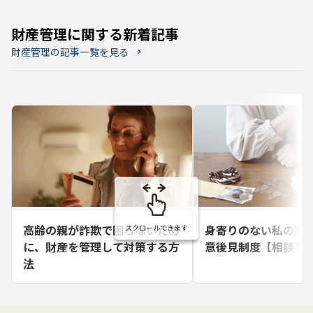
財産管理に関する新着記事
財産管理の記事一覧を見る
chevron_right
高齢の親が詐欺で困らないため
身寄りのない私の財
スクロールできます
に、財産を管理して対策する方
意後見制度【相談事
法