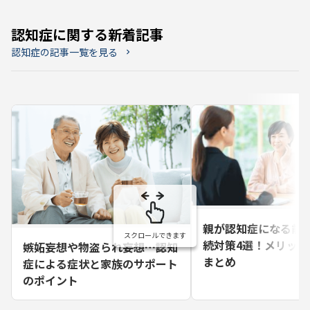
認知症に関する新着記事
認知症の記事一覧を見る
chevron_right
親が認知症になる前
続対策4選！メリット
嫉妬妄想や物盗られ妄想…認知
まとめ
症による症状と家族のサポート
のポイント